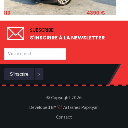
4390 €
2011
PARK 1.2 ESSENCE 82 CV
FIAT 500 1.
SUBSCRIBE
S'INSCRIRE À LA NEWSLETTER
S'inscrire
© Copyright 2026
Developed BY
Artashes Papikyan
Contact