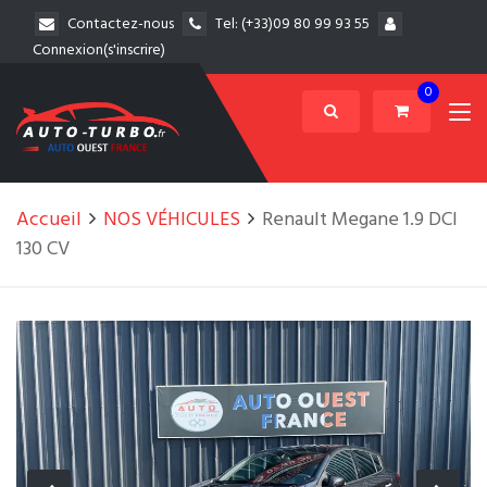
Contactez-nous
Tel:
(+33)09 80 99 93 55
Connexion(s'inscrire)
0
Accueil
NOS VÉHICULES
Renault Megane 1.9 DCI
130 CV