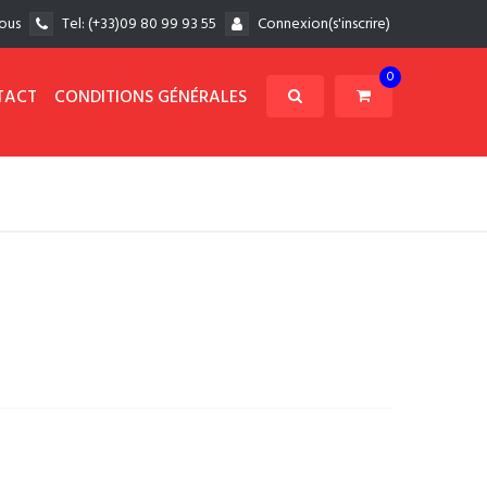
ous
Tel:
(+33)09 80 99 93 55
Connexion(s'inscrire)
0
TACT
CONDITIONS GÉNÉRALES