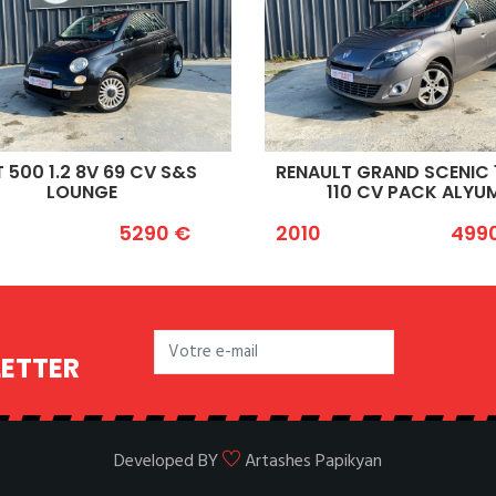
8V 69 CV S&S
RENAULT GRAND SCENIC 1.5 DCI
NGE
110 CV PACK ALYUM
5290 €
2010
4990 €
LETTER
Developed BY
Artashes Papikyan