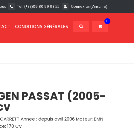
ous
Tel:
(+33)09 80 99 93 55
Connexion(s'inscrire)
0
TACT
CONDITIONS GÉNÉRALES
GEN PASSAT (2005-
 cv
 GARRETT Annee : depuis avril 2006 Moteur: BMN
ce: 170 CV