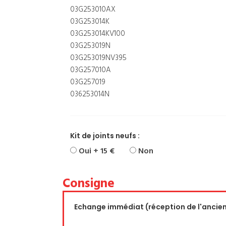
03G253010AX
03G253014K
03G253014KV100
03G253019N
03G253019NV395
03G257010A
03G257019
036253014N
Kit de joints neufs :
Oui + 15 €
Non
Consigne
Echange immédiat (réception de l'ancien 