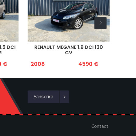
RENAULT MEGANE 1.9 DCI 130
OPEL CORSA 1
CV
2008
4590 €
2013
S'inscrire
Contact