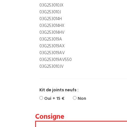
03G253010JX
03G253010J
03G253014H
03G253014HX
03G253014HV
03G253019A
03G253019AX
03G253019AV
03G253019AV550
03G253010JV
Kit de joints neufs :
Oui + 15 €
Non
Consigne