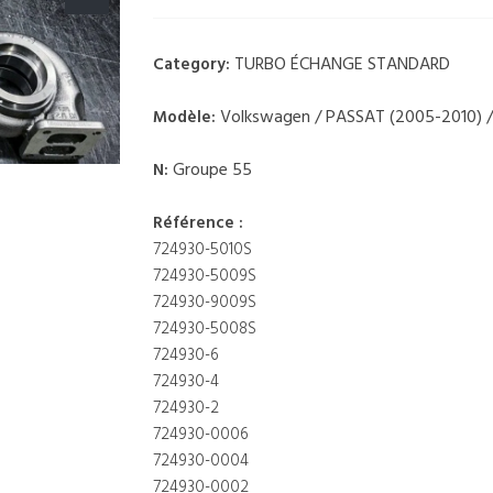
TURBO ÉCHANGE STANDARD
Category:
Volkswagen / PASSAT (2005-2010) / 
Modèle:
Groupe 55
N:
Référence :
724930-5010S
724930-5009S
724930-9009S
724930-5008S
724930-6
724930-4
724930-2
724930-0006
724930-0004
724930-0002