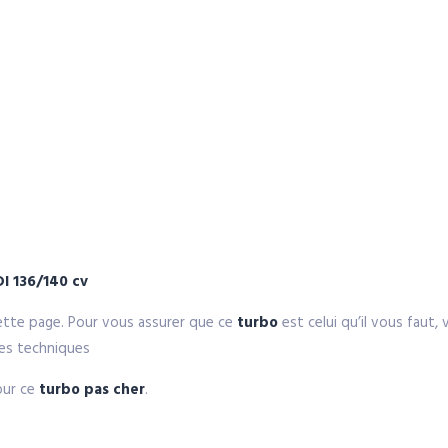
DI 136/140 cv
ette page. Pour vous assurer que ce
turbo
est celui qu’il vous faut,
ues techniques
our ce
turbo pas cher
.