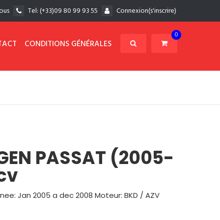
ous
Tel:
(+33)09 80 99 93 55
Connexion(s'inscrire)
0
TACT
CONDITIONS GÉNÉRALES
GEN PASSAT (2005-
 cv
nee: Jan 2005 a dec 2008 Moteur: BKD / AZV