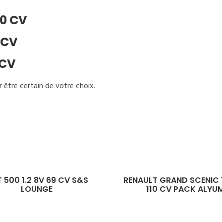
90 CV
0 CV
 CV
r être certain de votre choix.
1.2 8V 69 CV S&S
RENAULT GRAND SCENIC 1.5 DC
LOUNGE
110 CV PACK ALYUM