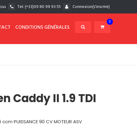
ous
Tel:
(+33)09 80 99 93 55
Connexion(s'inscrire)
0
TACT
CONDITIONS GÉNÉRALES
 Caddy II 1.9 TDI
896 ccm PUISSANCE 90 CV MOTEUR ASV