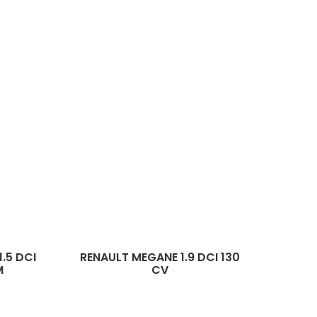
I
RENAULT MEGANE 1.9 DCI 130
OPEL CORS
CV