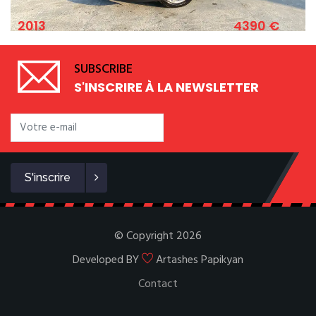
3
4390 €
201
CHEVROLET SPARK 1.2 ESSENCE 82 CV
SUBSCRIBE
S'INSCRIRE À LA NEWSLETTER
S'inscrire
© Copyright 2026
Developed BY
Artashes Papikyan
Contact