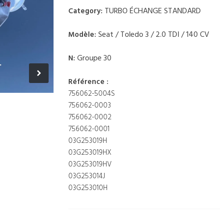
TURBO ÉCHANGE STANDARD
Category:
Seat / Toledo 3 / 2.0 TDI / 140 CV
Modèle:
Groupe 30
N:
Référence :
756062-5004S
756062-0003
756062-0002
756062-0001
03G253019H
03G253019HX
03G253019HV
03G253014J
03G253010H