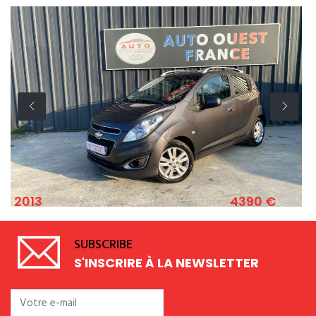
4390 €
2011
CHEVROLET SPARK 1.2 ESSENCE 82 CV
SUBSCRIBE
S'INSCRIRE À LA NEWSLETTER