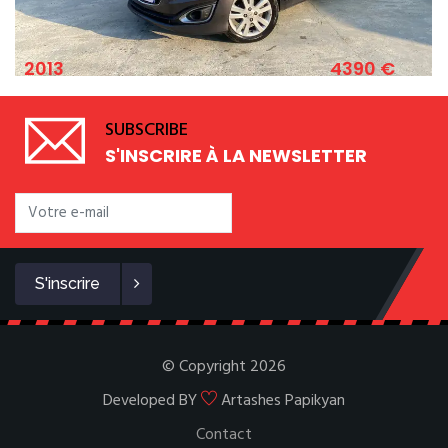
4390 €
2011
CHEVROLET SPARK 1.2 ESSENCE 82 CV
SUBSCRIBE
S'INSCRIRE À LA NEWSLETTER
S'inscrire
© Copyright 2026
Developed BY
Artashes Papikyan
Contact