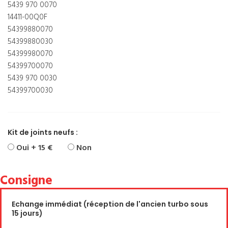
5439 970 0070
14411-00Q0F
54399880070
54399880030
54399980070
54399700070
5439 970 0030
54399700030
Kit de joints neufs :
Oui + 15 €
Non
Consigne
Echange immédiat (réception de l'ancien turbo sous
15 jours)