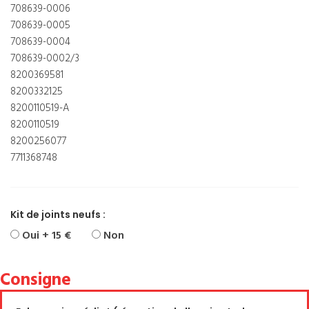
708639-0006
708639-0005
708639-0004
708639-0002/3
8200369581
8200332125
8200110519-A
8200110519
8200256077
7711368748
Kit de joints neufs :
Oui + 15 €
Non
Consigne