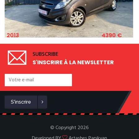
4390 €
2011
CHEVROLET SPARK 1.2 ESSENCE 82 CV
SUBSCRIBE
S'INSCRIRE À LA NEWSLETTER
S'inscrire
© Copyright 2026
Developed BY
Artashes Papikyan