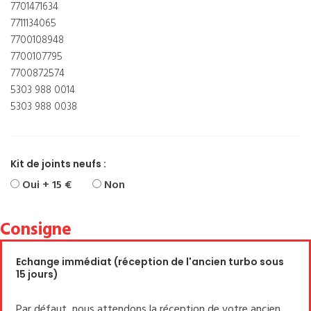
7701471634
7711134065
7700108948
7700107795
7700872574
5303 988 0014
5303 988 0038
Kit de joints neufs :
Oui + 15 €
Non
Consigne
Echange immédiat (réception de l'ancien turbo sous
15 jours)
Par défaut, nous attendons la réception de votre ancien