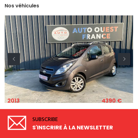
Nos véhicules
4390 €
2011
CHEVROLET SPARK 1.2 ESSENCE 82 CV
SUBSCRIBE
S'INSCRIRE À LA NEWSLETTER