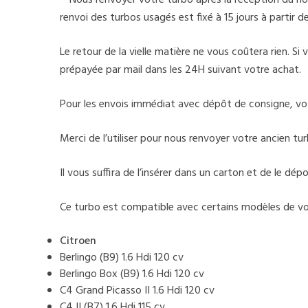
• Nous renvoyer votre turbo après la réception du nou
renvoi des turbos usagés est fixé à 15 jours à partir 
Le retour de la vielle matière ne vous coûtera rien. S
prépayée par mail dans les 24H suivant votre achat.
Pour les envois immédiat avec dépôt de consigne, v
Merci de l’utiliser pour nous renvoyer votre ancien tur
Il vous suffira de l’insérer dans un carton et de le d
Ce turbo est compatible avec certains modèles de voi
Citroen
Berlingo (B9) 1.6 Hdi 120 cv
Berlingo Box (B9) 1.6 Hdi 120 cv
C4 Grand Picasso II 1.6 Hdi 120 cv
C4 II (B7) 1.6 Hdi 115 cv