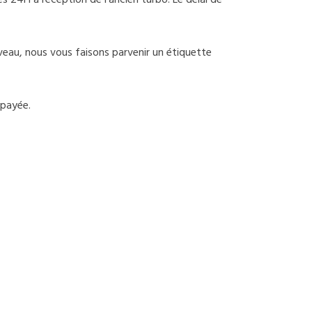
 24H à réception de l’ancien turbo. Le délai de
uveau, nous vous faisons parvenir un étiquette
épayée.