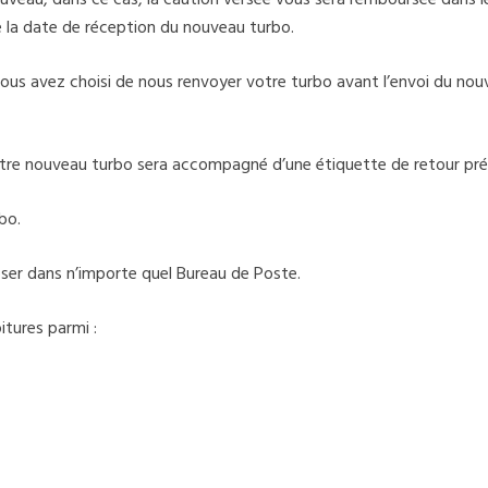
veau, dans ce cas, la caution versée vous sera remboursée dans les
de la date de réception du nouveau turbo.
i vous avez choisi de nous renvoyer votre turbo avant l’envoi du no
otre nouveau turbo sera accompagné d’une étiquette de retour pr
bo.
époser dans n’importe quel Bureau de Poste.
tures parmi :