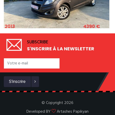
4390 €
2011
EVROLET SPARK 1.2 ESSENCE 82 CV
F
SUBSCRIBE
S'INSCRIRE À LA NEWSLETTER
S'inscrire
© Copyright 2026
Developed BY
Artashes Papikyan