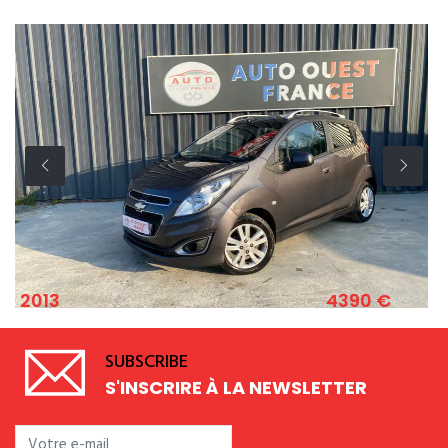
4390 €
2011
EVROLET SPARK 1.2 ESSENCE 82 CV
F
SUBSCRIBE
S'INSCRIRE À LA NEWSLETTER