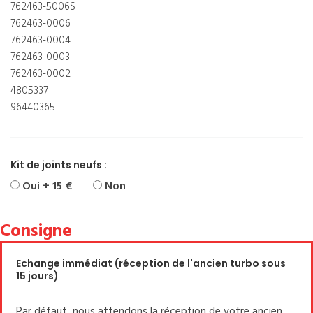
762463-5006S
762463-0006
762463-0004
762463-0003
762463-0002
4805337
96440365
Kit de joints neufs :
Oui + 15 €
Non
Consigne
Echange immédiat (réception de l'ancien turbo sous
15 jours)
Par défaut, nous attendons la réception de votre ancien