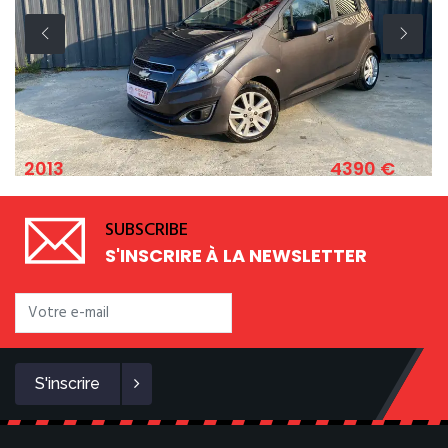
4390 €
2011
CHEVROLET SPARK 1.2 ESSENCE 82 CV
SUBSCRIBE
S'INSCRIRE À LA NEWSLETTER
S'inscrire