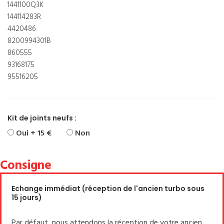
1441100Q3K
144114283R
4420486
8200994301B
860555
93168175
95516205
Kit de joints neufs :
Oui + 15 €
Non
Consigne
Echange immédiat (réception de l'ancien turbo sous
15 jours)
Par défaut, nous attendons la réception de votre ancien