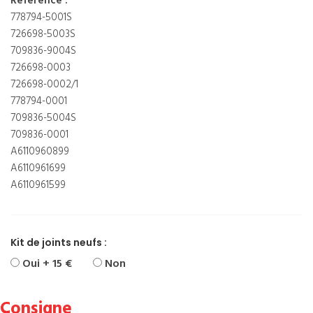
Référence :
778794-5001S
726698-5003S
709836-9004S
726698-0003
726698-0002/1
778794-0001
709836-5004S
709836-0001
A6110960899
A6110961699
A6110961599
Kit de joints neufs :
Oui + 15 €
Non
Consigne