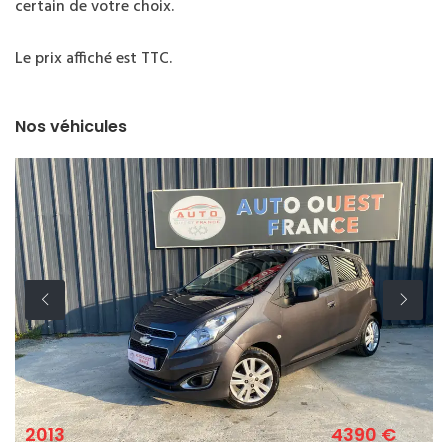
certain de votre choix.
Le prix affiché est TTC.
Nos véhicules
13
4390 €
201