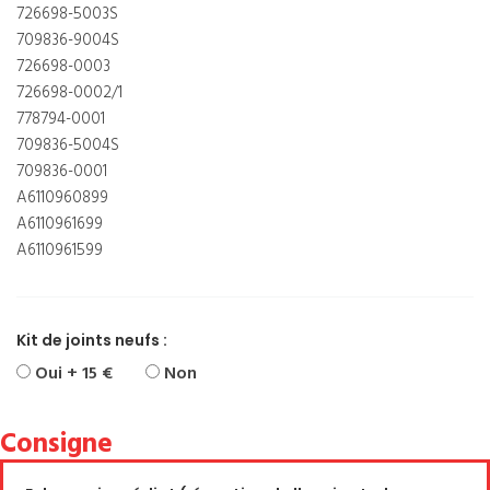
726698-5003S
709836-9004S
726698-0003
726698-0002/1
778794-0001
709836-5004S
709836-0001
A6110960899
A6110961699
A6110961599
Kit de joints neufs :
Oui + 15 €
Non
Consigne