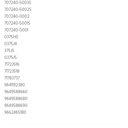
707240-5003S
707240-5002S
707240-0002
707240-5001S
707240-0001
0375H0
0375J4
375J5
0375J5
71723516
71723518
71783737
9641192380
9649588660
9649588680
9649588690
9662465180