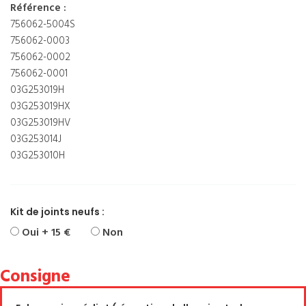
Référence :
756062-5004S
756062-0003
756062-0002
756062-0001
03G253019H
03G253019HX
03G253019HV
03G253014J
03G253010H
Kit de joints neufs :
Oui + 15 €
Non
Consigne