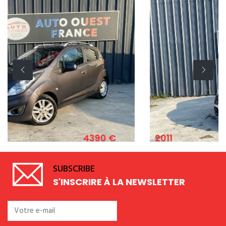
4390 €
2011
 82 CV
FIAT 500 1.2 8V 69 CV S&S L
SUBSCRIBE
S'INSCRIRE À LA NEWSLETTER