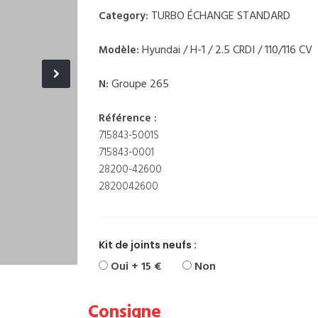
TURBO ÉCHANGE STANDARD
Category:
Hyundai / H-1 / 2.5 CRDI / 110/116 CV
Modèle:
Groupe 265
N:
Référence :
715843-5001S
715843-0001
28200-42600
2820042600
Kit de joints neufs :
Oui + 15 €
Non
Consigne