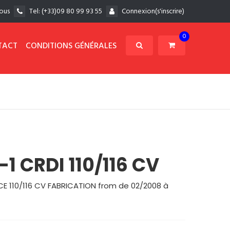
ous
Tel:
(+33)09 80 99 93 55
Connexion(s'inscrire)
0
TACT
CONDITIONS GÉNÉRALES
1 CRDI 110/116 CV
E 110/116 CV FABRICATION from de 02/2008 à