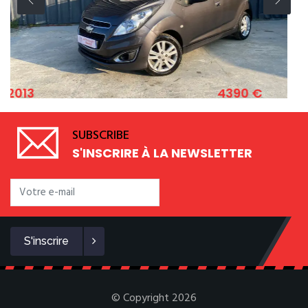
4390 €
2011
LET SPARK 1.2 ESSENCE 82 CV
FIAT 
SUBSCRIBE
S'INSCRIRE À LA NEWSLETTER
S'inscrire
© Copyright 2026