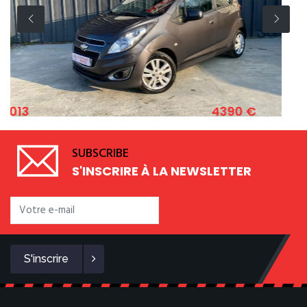
4390 €
2011
ET SPARK 1.2 ESSENCE 82 CV
FIAT 5
SUBSCRIBE
S'INSCRIRE À LA NEWSLETTER
S'inscrire