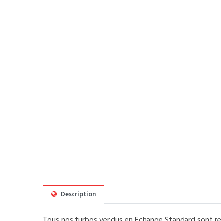
Description
Tous nos turbos vendus en Echange Standard sont rec