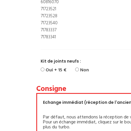
60816070
71723521
71723528
71723540
71783337
71783341
Kit de joints neufs :
Oui + 15 €
Non
Consigne
Echange immédiat (réception de l'ancien 
Par défaut, nous attendons la réception de 
Pour un échange immédiat, cliquez sur le bou
plus du turbo.