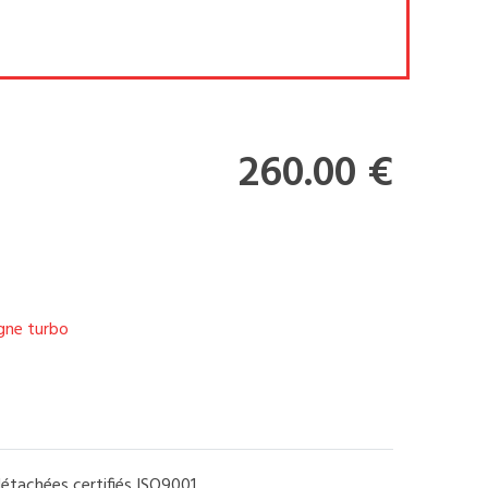
260.00 €
igne turbo
étachées certifiés ISO9001.