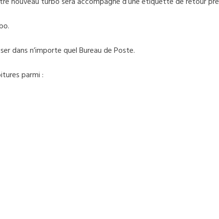
otre nouveau turbo sera accompagné d’une étiquette de retour pr
bo.
époser dans n’importe quel Bureau de Poste.
tures parmi :