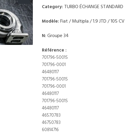
TURBO ÉCHANGE STANDARD
Category:
Fiat / Multipla / 1.9 JTD / 105 CV
Modèle:
Groupe 34
N:
Référence :
701796-5001S
701796-0001
46480117
701796-5001S
701796-0001
46480117
701796-5001S
46480117
46570783
46750783
60814716