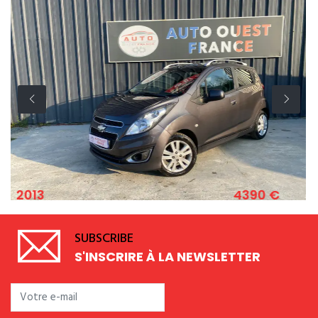
4390 €
2011
HEVROLET SPARK 1.2 ESSENCE 82 CV
SUBSCRIBE
S'INSCRIRE À LA NEWSLETTER