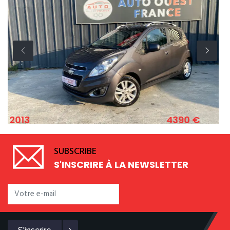
4390 €
2011
HEVROLET SPARK 1.2 ESSENCE 82 CV
SUBSCRIBE
S'INSCRIRE À LA NEWSLETTER