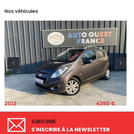
Nos véhicules
4390 €
2011
EVROLET SPARK 1.2 ESSENCE 82 CV
F
SUBSCRIBE
S'INSCRIRE À LA NEWSLETTER