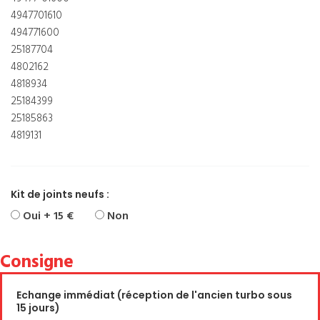
4947701610
494771600
25187704
4802162
4818934
25184399
25185863
4819131
Kit de joints neufs :
Oui + 15 €
Non
Consigne
Echange immédiat (réception de l'ancien turbo sous
15 jours)