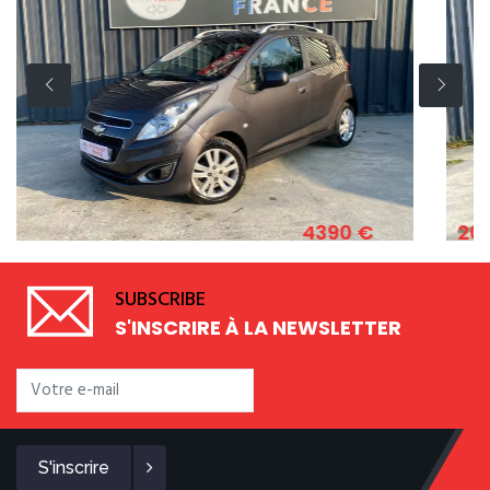
4390 €
2011
K 1.2 ESSENCE 82 CV
FIAT 500 1.2 8
SUBSCRIBE
S'INSCRIRE À LA NEWSLETTER
S'inscrire