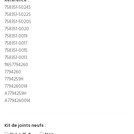
Référence :
758351-5024S
758351-5022S
758351-5020S
758351-0020
758351-0019
758351-0017
758351-0015
758351-0013
11657794260
7794260
7794259H
7794260014
A7794259H
A7794260014
Kit de joints neufs :