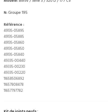
BMW / Série 3 / 320 D / 177 CV
Modèle:
Groupe 195
N:
Référence :
49135-05895
49135-05885
49135-05860
49135-05850
49135-05840
49335-00440
49335-00230
49335-00220
11658506892
11657808478
11657797782
Kit de joints neufs :