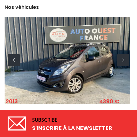
Nos véhicules
4390 €
2011
HEVROLET SPARK 1.2 ESSENCE 82 CV
SUBSCRIBE
S'INSCRIRE À LA NEWSLETTER