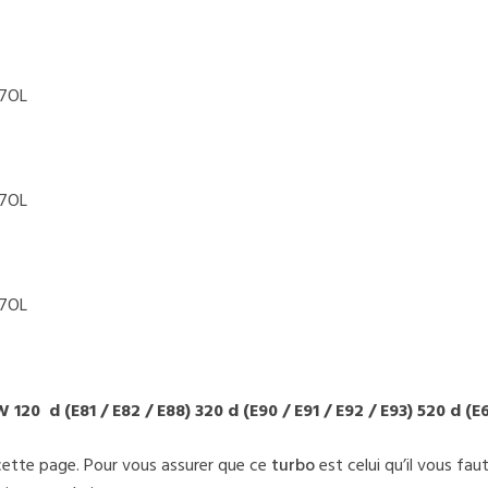
47OL
47OL
47OL
120 d (E81 / E82 / E88) 320 d (E90 / E91 / E92 / E93) 520 d (E
cette page. Pour vous assurer que ce
turbo
est celui qu’il vous fau