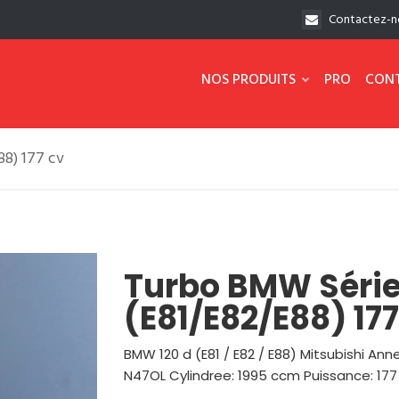
Contactez-n
NOS PRODUITS
PRO
CON
8) 177 cv
Turbo BMW Série 
(E81/E82/E88) 177
BMW 120 d (E81 / E82 / E88) Mitsubishi A
N47OL Cylindree: 1995 ccm Puissance: 17