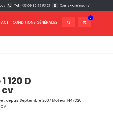
ous
Tel:
(+33)09 80 99 93 55
Connexion(s'inscrire)
0
TACT
CONDITIONS GÉNÉRALES
1 120 D
 cv
nnee : depuis Septembre 2007 Moteur: N47D20
7 CV