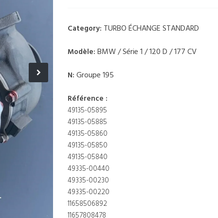
TURBO ÉCHANGE STANDARD
Category:
BMW / Série 1 / 120 D / 177 CV
Modèle:
Groupe 195
N:
Référence :
49135-05895
49135-05885
49135-05860
49135-05850
49135-05840
49335-00440
49335-00230
49335-00220
11658506892
11657808478