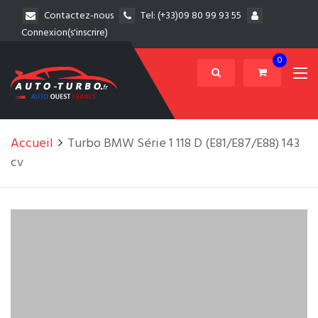
Contactez-nous
Tel:
(+33)09 80 99 93 55
Connexion(s'inscrire)
0
Accueil
Turbo BMW Série 1 118 D (E81/E87/E88) 143
cv