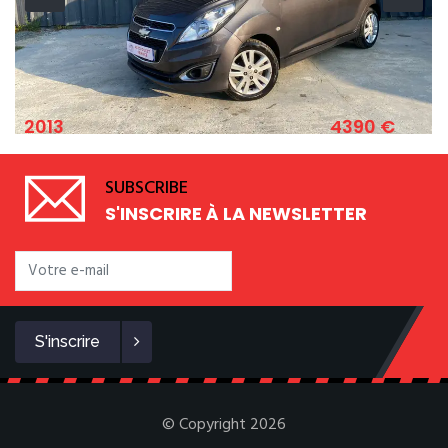
4390 €
2011
CHEVROLET SPARK 1.2 ESSENCE 82 CV
SUBSCRIBE
S'INSCRIRE À LA NEWSLETTER
S'inscrire
© Copyright 2026