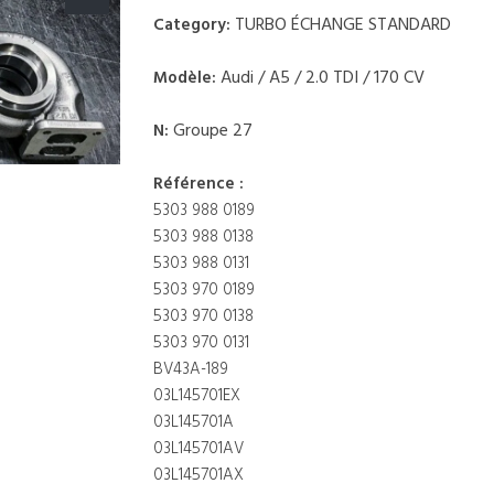
TURBO ÉCHANGE STANDARD
Category:
Audi / A5 / 2.0 TDI / 170 CV
Modèle:
Groupe 27
N:
Référence :
5303 988 0189
5303 988 0138
5303 988 0131
5303 970 0189
5303 970 0138
5303 970 0131
BV43A-189
03L145701EX
03L145701A
03L145701AV
03L145701AX