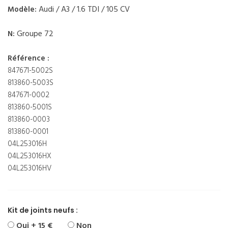
Audi / A3 / 1.6 TDI / 105 CV
Modèle:
Groupe 72
N:
Référence :
847671-5002S
813860-5003S
847671-0002
813860-5001S
813860-0003
813860-0001
04L253016H
04L253016HX
04L253016HV
Kit de joints neufs :
Oui + 15 €
Non