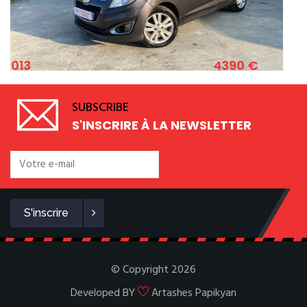
4390 €
2011
LET SPARK 1.2 ESSENCE 82 CV
FIAT 5
SUBSCRIBE
S'INSCRIRE À LA NEWSLETTER
S'inscrire
© Copyright 2026
Developed BY
Artashes Papikyan