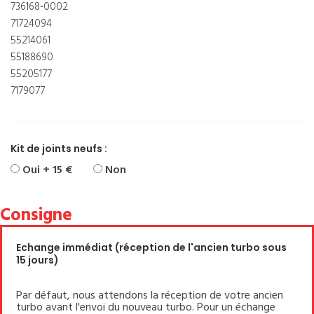
736168-0002
71724094
55214061
55188690
55205177
7179077
Kit de joints neufs :
Oui + 15 €
Non
Consigne
Echange immédiat (réception de l'ancien turbo sous
15 jours)
Par défaut, nous attendons la réception de votre ancien
turbo avant l'envoi du nouveau turbo. Pour un échange