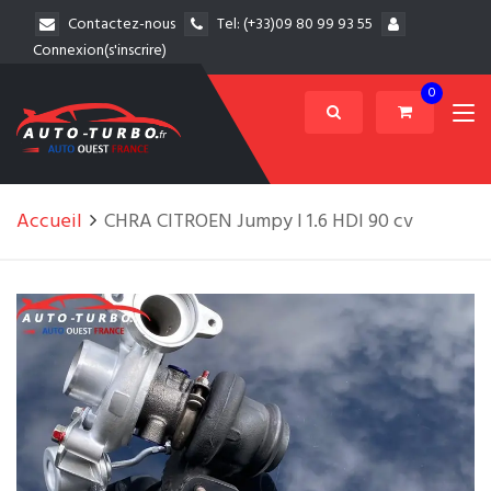
Contactez-nous
Tel:
(+33)09 80 99 93 55
Connexion(s'inscrire)
0
Accueil
CHRA CITROEN Jumpy I 1.6 HDI 90 cv