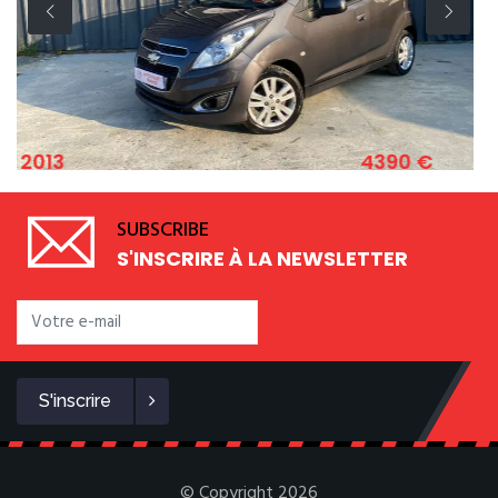
4390 €
2011
LET SPARK 1.2 ESSENCE 82 CV
FIAT 
SUBSCRIBE
S'INSCRIRE À LA NEWSLETTER
S'inscrire
© Copyright 2026