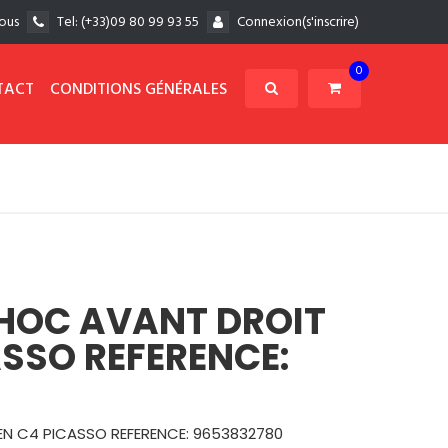
ous
Tel:
(+33)09 80 99 93 55
Connexion(s'inscrire)
0
TACT
CONDITIONS GÉNÉRALES
HOC AVANT DROIT
ASSO REFERENCE:
N C4 PICASSO REFERENCE: 9653832780